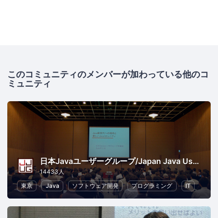
このコミュニティのメンバーが加わっている他のコ
ミュニティ
日本Javaユーザーグループ/Japan Java User Group
14433人
東京
Java
ソフトウェア開発
プログラミング
IT