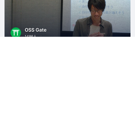
OSS Gate
1486人
東京
オープンソース
HN Tokyo
4703人
東京
起業
ソフトウェア開発
スタートアップ
ビジネス